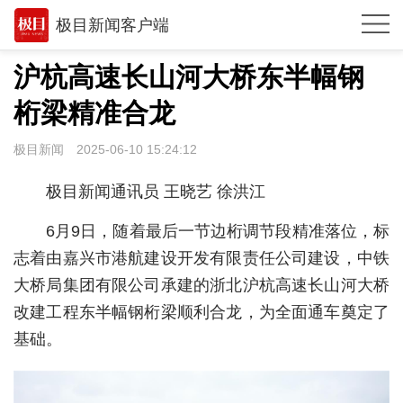
极目新闻客户端
推荐
沪杭高速长山河大桥东半幅钢
观点
桁梁精准合龙
时政
极目新闻
2025-06-10 15:24:12
湖北
极目新闻通讯员 王晓艺 徐洪江
武汉
6月9日，随着最后一节边桁调节段精准落位，标
世相
志着由嘉兴市港航建设开发有限责任公司建设，中铁
大桥局集团有限公司承建的浙北沪杭高速长山河大桥
环球
改建工程东半幅钢桁梁顺利合龙，为全面通车奠定了
专题
基础。
极客圈
经济