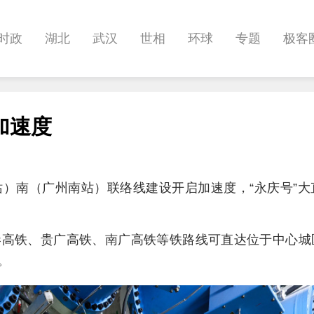
时政
湖北
武汉
世相
环球
专题
极客
健康
悠游
相亲
汽车
房产
消费
创意
加速度
影像
帅作文
International
职教院
）南（广州南站）联络线建设开启加速度，“永庆号”大
港高铁、贵广高铁、南广高铁等铁路线可直达位于中心城
。