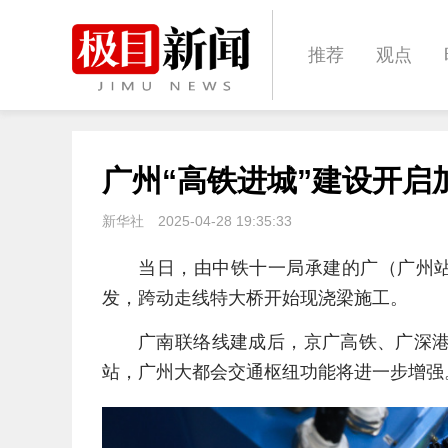
推荐
观点
城建
科教
广州“高铁进城”建设开启
体育
娱乐
新华社
2025-04-28 19:35:33
当日，由中铁十一局承建的广（广州站
发，跨动走线特大桥开始现浇梁施工。
广南联络线建成后，京广高铁、广深
站，广州大都会交通枢纽功能将进一步增强