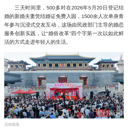
三天时间里，500多对在2026年5月20日登记结
经济
婚的新婚夫妻凭结婚证免费入园，1500余人次单身青
城建
年参与沉浸式交友互动，这场由民政部门主导的婚恋
服务创新实践，让“婚俗改革”四个字第一次以如此鲜
科教
活的方式走进年轻人的生活。
健康
悠游
相亲
汽车
房产
消费
创意
活动现场
文化