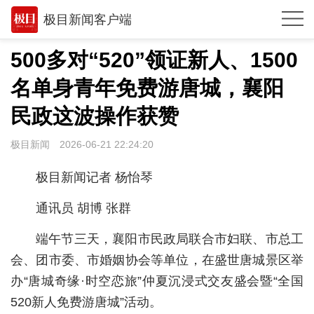
极目新闻客户端
推荐
500多对“520”领证新人、1500
体育
名单身青年免费游唐城，襄阳
观点
民政这波操作获赞
时政
极目新闻
2026-06-21 22:24:20
湖北
极目新闻记者 杨怡琴
武汉
通讯员 胡博 张群
世相
端午节三天，襄阳市民政局联合市妇联、市总工
环球
会、团市委、市婚姻协会等单位，在盛世唐城景区举
办“唐城奇缘·时空恋旅”仲夏沉浸式交友盛会暨“全国
专题
520新人免费游唐城”活动。
极客圈