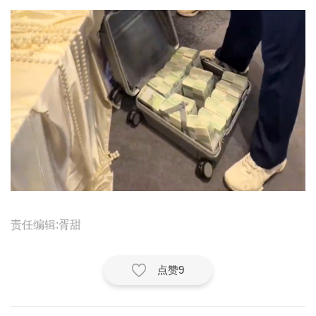
城建
科教
健康
悠游
相亲
汽车
房产
责任编辑:胥甜
消费
创意
点赞
9
文化
体育