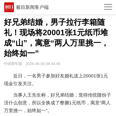
极目新闻客户端
推荐
好兄弟结婚，男子拉行李箱随
观点
礼！现场将20001张1元纸币堆
时政
成“山”，寓意“两人万里挑一，
湖北
始终如一”
武汉
中国青年报
2026-06-05 08:44:45
世相
近日，一名男子参加好友婚礼送上20001张1元
环球
现金引发关注。
专题
当事人王先生称，好兄弟结婚，觉得传统随份子
没什么创意，所以全换成了整捆1元纸币，寓意“两人
极客圈
万里挑一，始终如一”。
经济