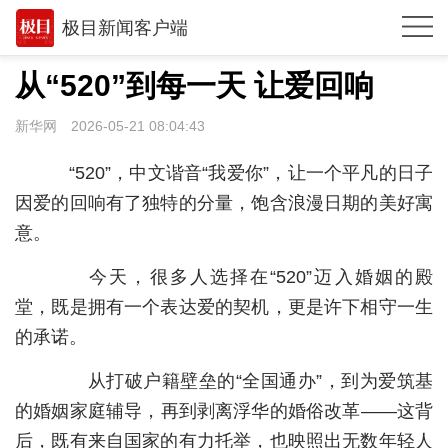
极目新闻客户端
推荐
从“520”到每一天 让爱回响
观点
新华网
2026-05-21 08:04:43
时政
“520”，中文谐音“我爱你”，让一个平凡的日子
湖北
因爱的回响有了独特的分量，饱含浪漫日期的美好寓
意。
武汉
今天，很多人选择在“520”迈入婚姻的殿
世相
堂，既是拥有一个表达爱的契机，更是许下相守一生
环球
的承诺。
专题
从打破户籍壁垒的“全国通办”，到为爱筑基
极客圈
的婚姻家庭辅导，再到剥离浮华的婚俗改革——这背
后，既有来自国家的有力托举，也映照出无数年轻人
经济