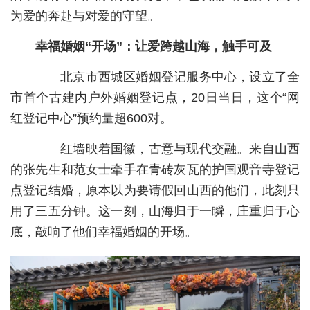
为爱的奔赴与对爱的守望。
城建
幸福婚姻“开场”：让爱跨越山海，触手可及
科教
北京市西城区婚姻登记服务中心，设立了全
健康
市首个古建内户外婚姻登记点，20日当日，这个“网
悠游
红登记中心”预约量超600对。
相亲
红墙映着国徽，古意与现代交融。来自山西
汽车
的张先生和范女士牵手在青砖灰瓦的护国观音寺登记
点登记结婚，原本以为要请假回山西的他们，此刻只
房产
用了三五分钟。这一刻，山海归于一瞬，庄重归于心
消费
底，敲响了他们幸福婚姻的开场。
创意
文化
体育