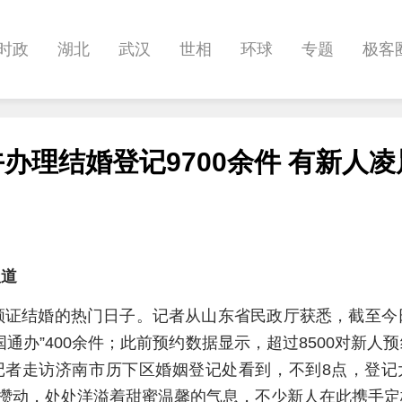
时政
湖北
武汉
世相
环球
专题
极客
健康
悠游
相亲
汽车
房产
消费
创意
办理结婚登记9700余件 有新人
影像
帅作文
International
职教院
酒道
报道
们领证结婚的热门日子。记者从山东省民政厅获悉，截至今
国通办”400余件；此前预约数据显示，超过8500对新人
记者走访济南市历下区婚姻登记处看到，不到8点，登记
攒动，处处洋溢着甜蜜温馨的气息，不少新人在此携手定