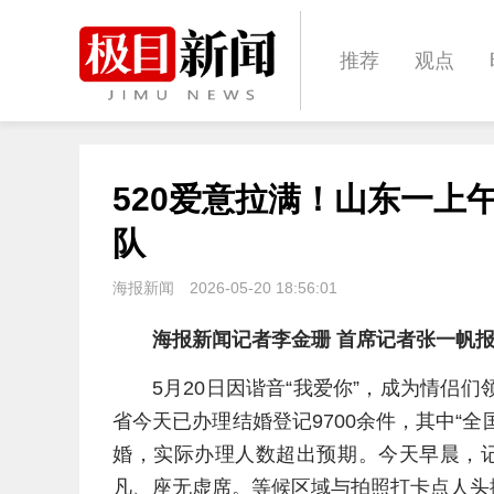
推荐
观点
城建
科教
520爱意拉满！山东一上午
体育
娱乐
队
海报新闻
2026-05-20 18:56:01
海报新闻记者李金珊 首席记者张一帆
5月20日因谐音“我爱你”，成为情侣
省今天已办理结婚登记9700余件，其中“全
婚，实际办理人数超出预期。今天早晨，
凡、座无虚席。等候区域与拍照打卡点人头