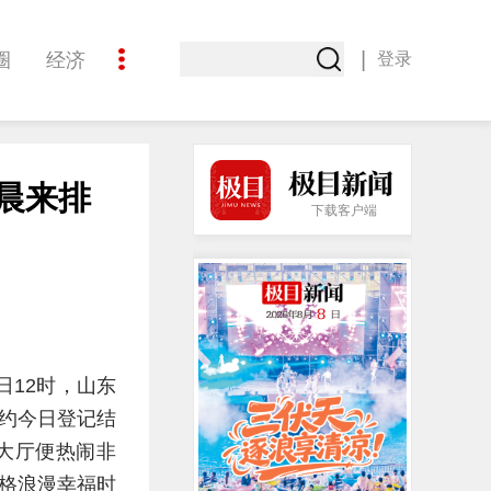
|
圈
经济
登录
文化
凌晨来排
下载客户端
日12时，山东
预约今日登记结
大厅便热闹非
格浪漫幸福时