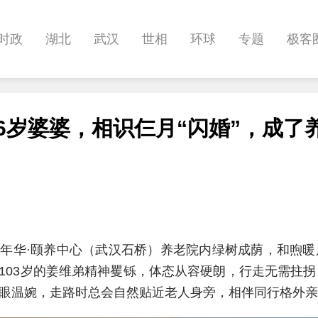
时政
湖北
武汉
世相
环球
专题
极客
健康
悠游
相亲
汽车
房产
消费
创意
86岁婆婆，相识仨月“闪婚”，成了
影像
帅作文
International
职教院
酒道
年华·颐养中心（武汉石桥）养老院内绿树成荫，和煦暖
103岁的姜维弟精神矍铄，体态从容硬朗，行走无需拄
眉眼温婉，走路时总会自然贴近老人身旁，相伴同行格外