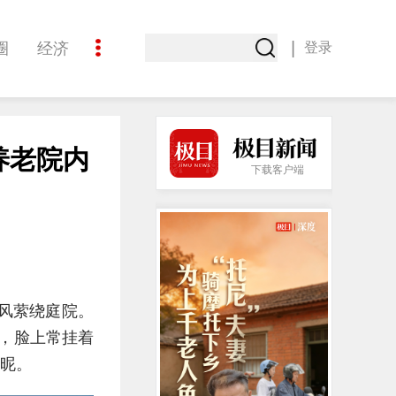
|
圈
经济
登录
文化
养老院内
下载客户端
风萦绕庭院。
拐，脸上常挂着
亲昵。