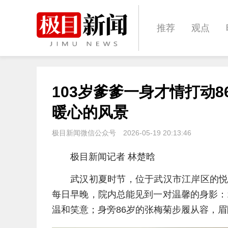
推荐
观点
城建
科教
103岁爹爹一身才情打动
体育
娱乐
暖心的风景
极目新闻微信公众号
2026-05-19 20:13:46
极目新闻记者 林楚晗
武汉初夏时节，位于武汉市江岸区的悦
每日早晚，院内总能见到一对温馨的身影：
温和笑意；身旁86岁的张梅菊步履从容，