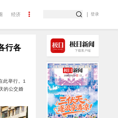
|
圈
经济
登录
文化
各行各
下载客户端
在此举行。1
庆的公交婚