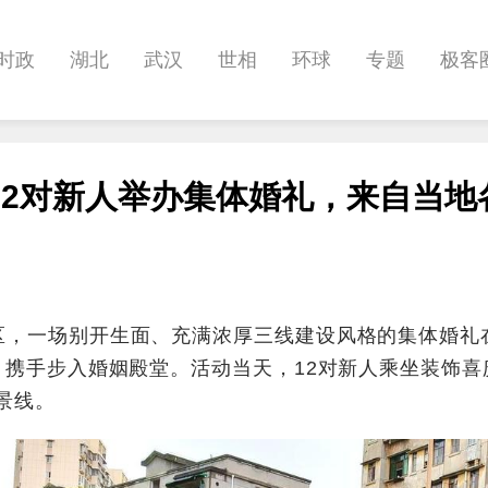
时政
湖北
武汉
世相
环球
专题
极客
健康
悠游
相亲
汽车
房产
消费
创意
12对新人举办集体婚礼，来自当地
影像
帅作文
International
职教院
酒道
区，一场别开生面、充满浓厚三线建设风格的集体婚礼
，携手步入婚姻殿堂。活动当天，12对新人乘坐装饰喜
景线。