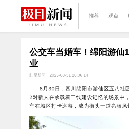
推荐
观点
城建
科教
公交车当婚车！绵阳游仙
体育
娱乐
业
红星新闻
2025-08-31 20:06:14
8月30日，四川绵阳市游仙区五八社
2对新人在承载着三线建设记忆的场景中
车在城区打卡巡游，成为街头一道亮丽风