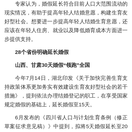
专家认为，婚假延长符合目前人口大范围流动的
城建
现实情况，有助于提高年轻人结婚意愿，构建生育友
好型社会。想要进一步提高年轻人结婚生育意愿，还
科教
应该在年轻人住房、就业以及降低婚育成本方面进一
健康
步提供支持。
悠游
28个省份明确延长婚假
相亲
山西、甘肃30天婚假“领跑”全国
汽车
今年7月14日，湖北印发《关于加快完善生育支
房产
持政策体系更加务实有效建设生育友好型社会的若干
消费
措施》，提到依法办理结婚登记的职工，在享受国家
规定婚假的基础上，延长婚假至15天。
创意
6月发布的《四川省人口与计划生育条例（修正
文化
草案征求意见稿）》中提到，拟将5天婚假延长至20
体育