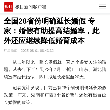
极目新闻客户端
推荐
全国28省份明确延长婚假 专
观点
家：婚假有助提高结婚率，此
时政
外还应继续降低婚育成本
湖北
红星新闻
2025-08-01 08:43:32
武汉
从去年以来，延长婚假就一直是个备受关注的话
世相
题。从去年下半年到今年7月，浙江、山东、湖北陆
续宣布延长婚假，四川拟延长婚假至20天。
环球
记者统计发现，目前已有28个省份明确延长婚假
专题
政策，广东、湖南和广西3个省份暂时还没有出台延
极客圈
长婚假的政策。
经济