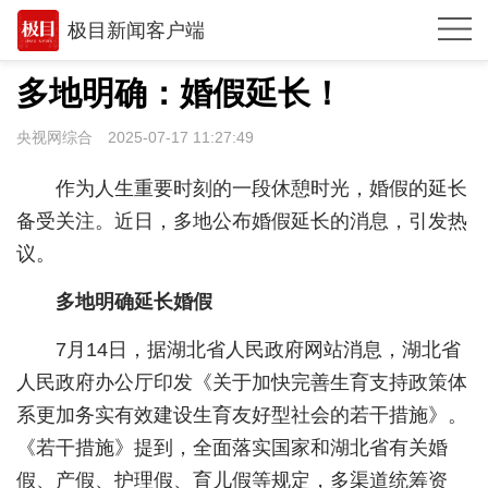
极目新闻客户端
推荐
多地明确：婚假延长！
观点
央视网综合
2025-07-17 11:27:49
时政
作为人生重要时刻的一段休憩时光，婚假的延长
湖北
备受关注。近日，多地公布婚假延长的消息，引发热
议。
武汉
多地明确延长婚假
世相
环球
7月14日，据湖北省人民政府网站消息，湖北省
人民政府办公厅印发《关于加快完善生育支持政策体
专题
系更加务实有效建设生育友好型社会的若干措施》。
极客圈
《若干措施》提到，全面落实国家和湖北省有关婚
假、产假、护理假、育儿假等规定，多渠道统筹资
经济