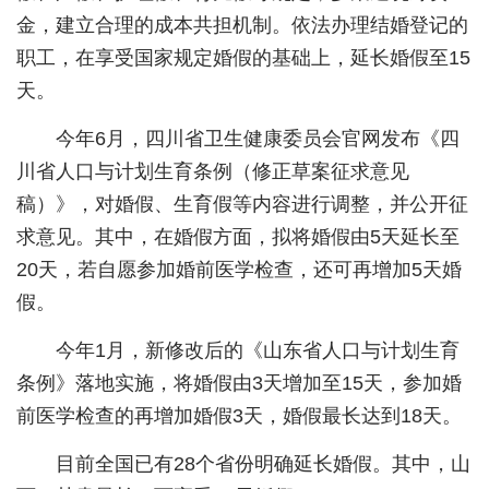
金，建立合理的成本共担机制。依法办理结婚登记的
城建
职工，在享受国家规定婚假的基础上，延长婚假至15
科教
天。
健康
今年6月，四川省卫生健康委员会官网发布《四
川省人口与计划生育条例（修正草案征求意见
悠游
稿）》，对婚假、生育假等内容进行调整，并公开征
相亲
求意见。其中，在婚假方面，拟将婚假由5天延长至
汽车
20天，若自愿参加婚前医学检查，还可再增加5天婚
假。
房产
今年1月，新修改后的《山东省人口与计划生育
消费
条例》落地实施，将婚假由3天增加至15天，参加婚
创意
前医学检查的再增加婚假3天，婚假最长达到18天。
文化
目前全国已有28个省份明确延长婚假。其中，山
体育