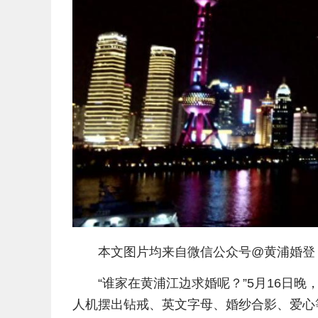
本文图片均来自微信公众号@黄浦婚登
“谁家在黄浦江边求婚呢？”5月16日
人机摆出钻戒、英文字母、婚纱合影、爱心