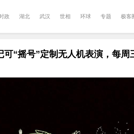
时政
湖北
武汉
世相
环球
专题
极客
健康
悠游
相亲
汽车
房产
消费
创意
记可“摇号”定制无人机表演，每周
影像
帅作文
International
职教院