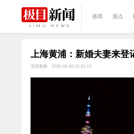
推荐
观点
城建
科教
上海黄浦：新婚夫妻来登
体育
娱乐
澎湃新闻
2025-05-20 22:02:13