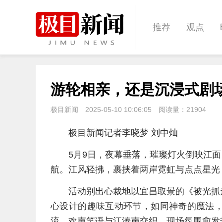
推荐
观点
城建
科教
游轮相亲，还是沉浸式剧
体育
娱乐
极目新闻
2025-05-10 10:06:05
阅读量：
21904
极目新闻记者李晓梦 刘中灿
5月9日，夜幕垂落，璀璨灯火倒映江面
航。江风轻拂，裹挟着两岸霓虹与点点星光
活动别出心裁地以宜昌取景的《被光抓
心设计的趣味互动环节，如同神奇的魔法
流。欢声笑语与江涛声交织，现场氛围愈发