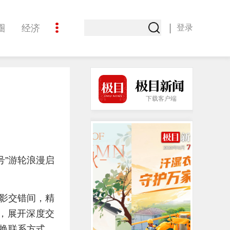
|
圈
经济
登录
文化
下载客户端
号”游轮浪漫启
影交错间，精
，展开深度交
换联系方式，