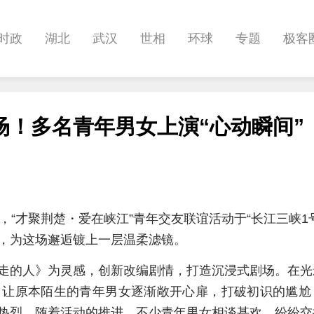
时政
湖北
武汉
世相
环球
专题
极客
健康
悠游
相亲
汽车
房产
消费
创意
场！多名青年男女上演“心动瞬间”
影像
帅作文
International
职教院
，“才聚荆楚・爱在峡江”青年交友联谊活动于“长江三峡1
，为这场邂逅镀上一层温柔滤镜。
走的人》为灵感，创新改编剧情，打造沉浸式剧场。在光
，让原本陌生的青年男女逐渐敞开心扉，打破初识的尴尬
热烈。随着活动的推进，不少青年男女相谈甚欢，纷纷交