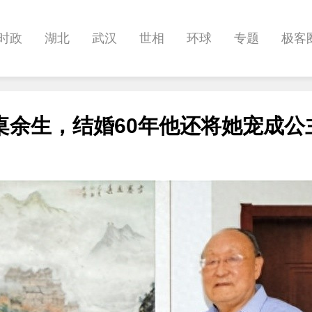
时政
湖北
武汉
世相
环球
专题
极客
健康
悠游
相亲
汽车
房产
消费
创意
桌余生，结婚60年他还将她宠成公
影像
帅作文
International
职教院