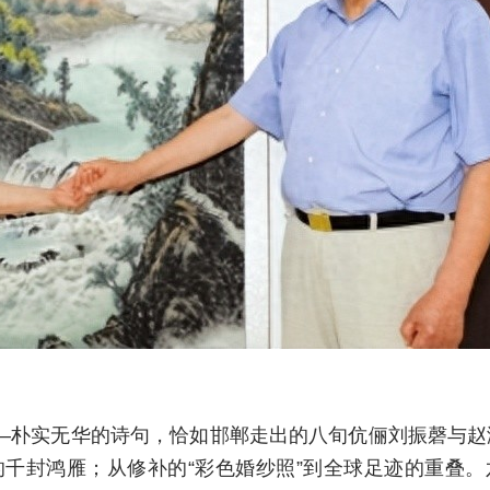
——朴实无华的诗句，恰如邯郸走出的八旬伉俪刘振磬与
千封鸿雁；从修补的“彩色婚纱照”到全球足迹的重叠。