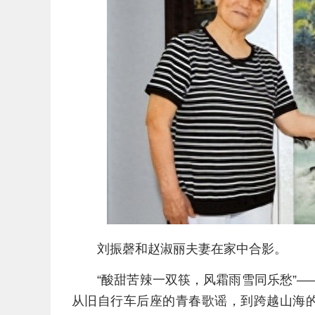
刘振磬和赵淑丽夫妻在家中合影。
“酸甜苦辣一双筷，风霜雨雪同乐愁”
从旧自行车后座的青春歌谣，到跨越山海的