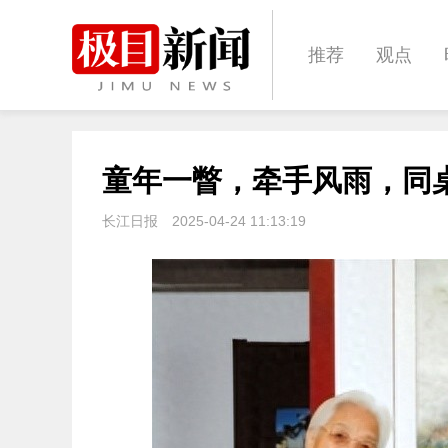
推荐
观点
城建
科教
童年一瞥，牵手风雨，同
体育
娱乐
长江日报
2025-04-24 11:13:19