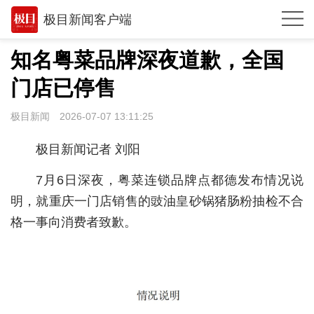
极目新闻客户端
推荐
知名粤菜品牌深夜道歉，全国
体育
门店已停售
观点
极目新闻
2026-07-07 13:11:25
时政
极目新闻记者 刘阳
湖北
7月6日深夜，粤菜连锁品牌点都德发布情况说
武汉
明，就重庆一门店销售的豉油皇砂锅猪肠粉抽检不合
格一事向消费者致歉。
世相
环球
专题
极客圈