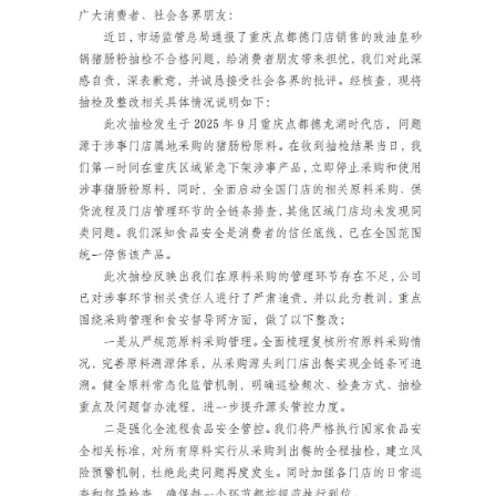
经济
城建
科教
健康
悠游
相亲
汽车
房产
消费
创意
文化