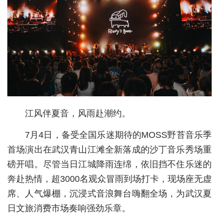
经济
城建
科教
健康
悠游
江风伴夏音，风雨赴潮约。
相亲
7月4日，备受全国乐迷期待的MOSS野苔音乐季
汽车
首场演出在武汉青山江滩全新落成的沙丁音乐秀场重
房产
磅开唱。尽管当日江城降雨连绵，依旧挡不住乐迷的
消费
奔赴热情，超3000名观众冒雨到场打卡，现场座无虚
席、人气爆棚，沉浸式音浪舞台嗨翻全场，为武汉夏
创意
日文旅消费市场奏响强劲乐章。
文化