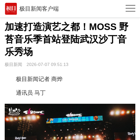
极目新闻客户端
推荐
加速打造演艺之都！MOSS 野
体育
苔音乐季首站登陆武汉沙丁音
观点
乐秀场
时政
极目新闻
2026-07-07 09:51:13
湖北
极目新闻记者 商烨
武汉
通讯员 马丁
世相
环球
专题
极客圈