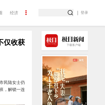
|
圈
经济
登录
文化
不仅收获
下载客户端
，市民陆女士仍
航班，解锁一连