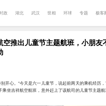
时政
湖北
武汉
世相
环球
专题
极客
健康
悠游
相亲
汽车
房产
消费
创意
航空推出儿童节主题航班，小朋友
影像
帅作文
International
职教院
酒道
动
特别开心。”今天是六一儿童节，说起前两天的乘机经历
孩子乘坐吉祥航空航班，意外赶上了该航司的儿童节主题