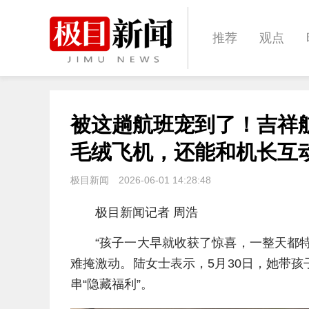
推荐
观点
城建
科教
被这趟航班宠到了！吉祥
体育
娱乐
毛绒飞机，还能和机长互
极目新闻
2026-06-01 14:28:48
极目新闻记者 周浩
“孩子一大早就收获了惊喜，一整天都
难掩激动。陆女士表示，5月30日，她带
串“隐藏福利”。