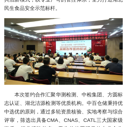
民生食品安全示范标杆。
城建
科教
健康
悠游
相亲
汽车
房产
消费
本次签约合作汇聚华测检测、中检集团、方圆标
志认证、湖北洁源检测等优质机构。中百仓储秉持优
创意
中选优的原则，通过多轮资质核验、实地考察与综合
文化
评审，筛选出具备CMA、CNAS、CATL三大国家级
体育