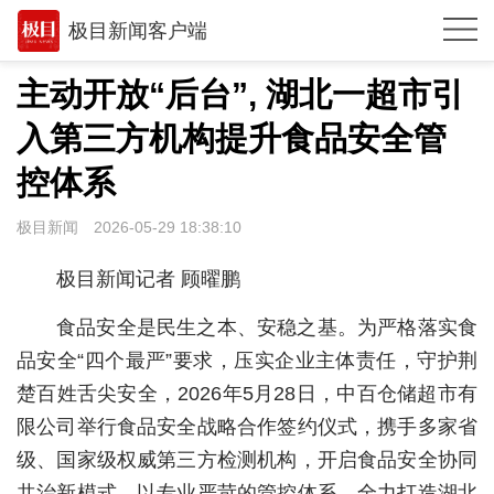
极目新闻客户端
推荐
主动开放“后台”, 湖北一超市引
观点
入第三方机构提升食品安全管
时政
控体系
湖北
极目新闻
2026-05-29 18:38:10
武汉
极目新闻记者 顾曜鹏
世相
食品安全是民生之本、安稳之基。为严格落实食
环球
品安全“四个最严”要求，压实企业主体责任，守护荆
楚百姓舌尖安全，2026年5月28日，中百仓储超市有
专题
限公司举行食品安全战略合作签约仪式，携手多家省
极客圈
级、国家级权威第三方检测机构，开启食品安全协同
经济
共治新模式，以专业严苛的管控体系，全力打造湖北