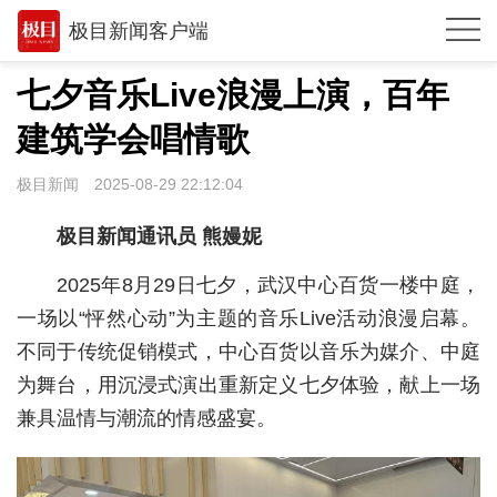
极目新闻客户端
推荐
七夕音乐Live浪漫上演，百年
观点
建筑学会唱情歌
时政
极目新闻
2025-08-29 22:12:04
湖北
极目新闻通讯员 熊嫚妮
武汉
2025年8月29日七夕，武汉中心百货一楼中庭，
世相
一场以“怦然心动”为主题的音乐Live活动浪漫启幕。
不同于传统促销模式，中心百货以音乐为媒介、中庭
环球
为舞台，用沉浸式演出重新定义七夕体验，献上一场
专题
兼具温情与潮流的情感盛宴。
极客圈
经济