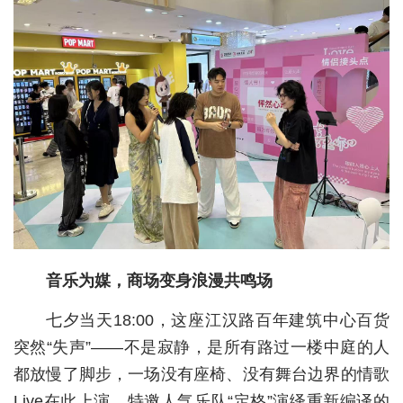
城建
科教
健康
悠游
相亲
汽车
房产
音乐为媒，商场变身浪漫共鸣场
消费
七夕当天18:00，这座江汉路百年建筑中心百货
创意
突然“失声”——不是寂静，是所有路过一楼中庭的人
文化
都放慢了脚步，一场没有座椅、没有舞台边界的情歌
Live在此上演，特邀人气乐队“定格”演绎重新编译的
体育