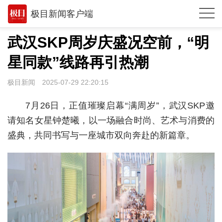
极目新闻客户端
推荐
武汉SKP周岁庆盛况空前，“明
观点
星同款”线路再引热潮
时政
极目新闻
2025-07-29 22:20:15
湖北
7月26日，正值璀璨启幕“满周岁”，武汉SKP邀
武汉
请知名女星钟楚曦，以一场融合时尚、艺术与消费的
盛典，共同书写与一座城市双向奔赴的新篇章。
世相
环球
专题
极客圈
经济