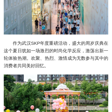
城建
科教
健康
悠游
作为武汉SKP年度重磅活动，盛大的周岁庆典在
相亲
这个夏日犹如一场激烈的时尚化学反应，激荡出新一
轮体验热潮。欢聚、热烈、激情成为无数参与其中的
汽车
消费者共同美好回忆。
房产
消费
创意
文化
体育