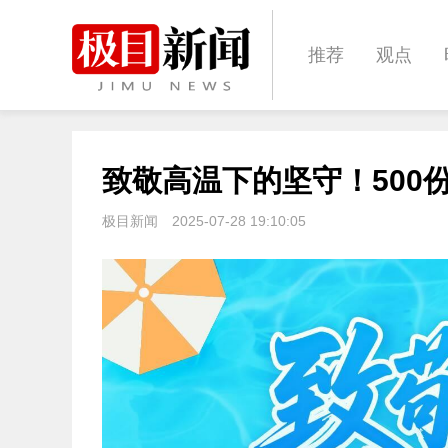
推荐
观点
城建
科教
致敬高温下的坚守！500
体育
娱乐
极目新闻
2025-07-28 19:10:05