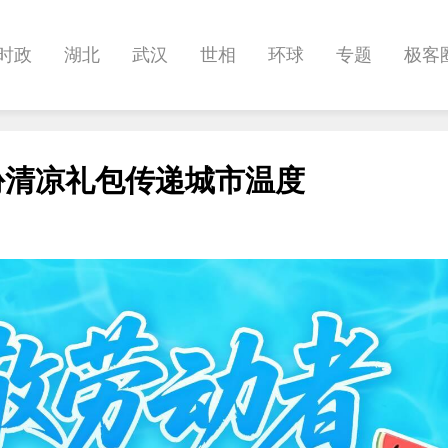
时政
湖北
武汉
世相
环球
专题
极客
健康
悠游
相亲
汽车
房产
消费
创意
份清凉礼包传递城市温度
影像
帅作文
International
职教院
酒道