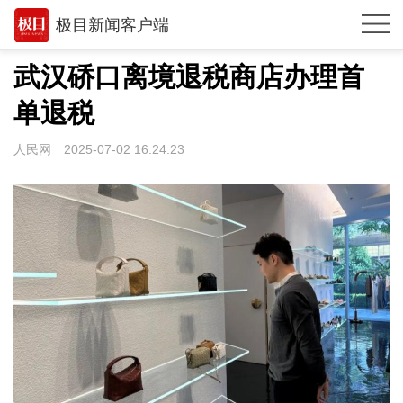
极目新闻客户端
推荐
武汉硚口离境退税商店办理首
观点
单退税
时政
人民网
2025-07-02 16:24:23
湖北
武汉
世相
环球
专题
极客圈
经济