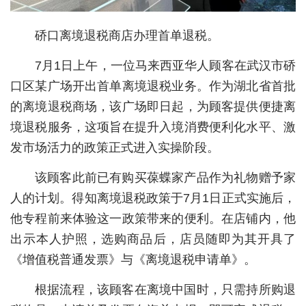
城建
硚口离境退税商店办理首单退税。
科教
7月1日上午，一位马来西亚华人顾客在武汉市硚
健康
口区某广场开出首单离境退税业务。作为湖北省首批
的离境退税商场，该广场即日起，为顾客提供便捷离
悠游
境退税服务，这项旨在提升入境消费便利化水平、激
相亲
发市场活力的政策正式进入实操阶段。
汽车
该顾客此前已有购买葆蝶家产品作为礼物赠予家
房产
人的计划。得知离境退税政策于7月1日正式实施后，
他专程前来体验这一政策带来的便利。在店铺内，他
消费
出示本人护照，选购商品后，店员随即为其开具了
创意
《增值税普通发票》与《离境退税申请单》。
文化
根据流程，该顾客在离境中国时，只需持所购退
体育