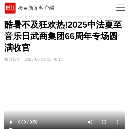
极目新闻客户端
推荐
酷暑不及狂欢热!2025中法夏至
观点
音乐日武商集团66周年专场圆
时政
满收官
湖北
极目新闻
2025-06-30 18:40:17
武汉
世相
环球
专题
极客圈
经济