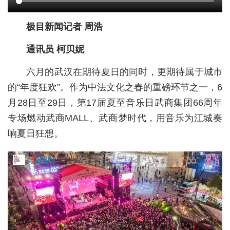
城建
极目新闻记者 周浩
科教
通讯员 柯贝妮
健康
六月的武汉在期待夏日的同时，更期待属于城市
悠游
的“年度狂欢”。作为中法文化之春的重磅环节之一，6
月28日至29日，第17届夏至音乐日武商集团66周年
相亲
专场燃动武商MALL、武商梦时代，用音乐为江城奏
汽车
响夏日狂想。
房产
消费
创意
文化
体育