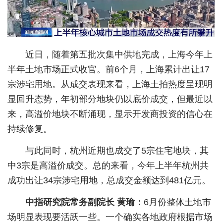
经济
城建
近日，随着第五批次集中供地完成，上海今年上
科教
半年土地市场正式收官。前6个月，上海累计出让17
健康
宗涉宅用地。从成交表现来看，上海土拍热度呈现明
显回升态势，年初部分地块仍以底价成交，但最近以
悠游
来，高溢价地块不断涌现，显示开发商投资的信心在
相亲
持续修复。
汽车
与此同时，杭州近期也成交了5宗住宅地块，其
房产
中3宗是高溢价成交。总的来看，今年上半年杭州共
成功出让34宗涉宅用地，总成交金额达到481亿元。
消费
创意
中指研究院常务副院长 黄瑜：
6月份整体土地市
场明显表现要活跃一些。一个确实各地政府根据市场
文化