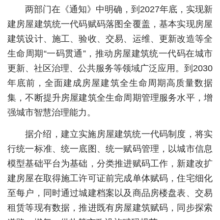
两部门在《通知》中明确，到2027年底，实现新
经济
建房屋建筑统一代码赋码落图全覆盖，基本实现房屋
城建
建筑设计、施工、验收、交易、运维、更新改造等全
生命周期“一码贯通”，推动房屋建筑统一代码在城市
科教
更新、社区治理、公共服务等领域广泛应用。到2030
健康
年底前，全面建成房屋建筑全生命周期高质量数据
集，不断提升房屋建筑全生命周期管理服务水平，增
悠游
强城市智慧治理能力。
相亲
据介绍，建立实施房屋建筑统一代码制度，将实
汽车
行统一标准、统一底图、统一赋码管理，以城市信息
房产
模型基础平台为基础，分类推进赋码工作，新建改扩
建房屋在取得施工许可证前完成单体赋码，住宅细化
消费
至每户，同时通过城建档案以及商品房楼盘表、交易
创意
租赁等现有数据，推进既有房屋建筑赋码，同步探索
文化