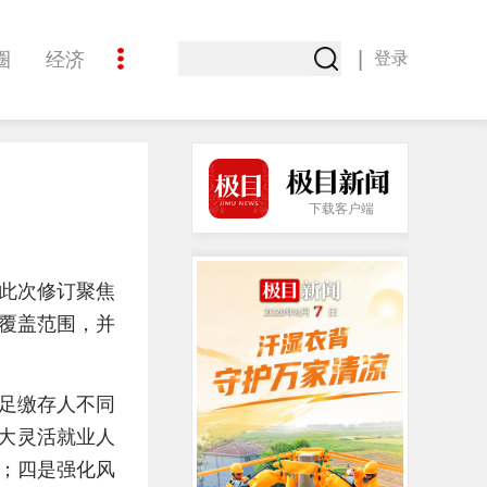
|
圈
经济
登录
文化
下载客户端
此次修订聚焦
覆盖范围，并
足缴存人不同
广大灵活就业人
；四是强化风