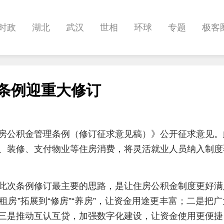
时政
湖北
武汉
世相
环球
专题
极客
健康
悠游
相亲
汽车
房产
消费
创意
理条例迎重大修订
影像
帅作文
International
职教院
酒道
房公积金管理条例（修订征求意见稿）》公开征求意见。
、装修、支付物业等住房消费，将灵活就业人员纳入制度
此次条例修订最主要的思路，是让住房公积金制度更好满
租房”拓展到“修房”“养房”，让资金用途更丰富；二是把
三是推动互认互贷，加强数字化建设，让资金使用更便捷