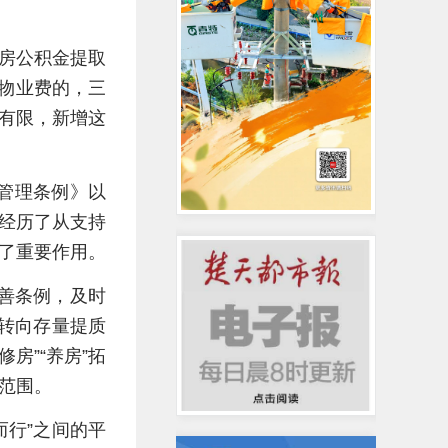
房公积金提取
房物业费的，三
有限，新增这
金管理条例》以
经历了从支持
了重要作用。
善条例，及时
转向存量提质
房”“养房”拓
范围。
而行”之间的平