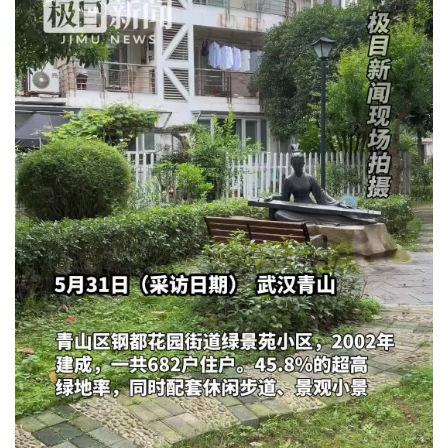
城建
科教
健康
悠游
相亲
汽车
房产
消费
创意
文化
体育