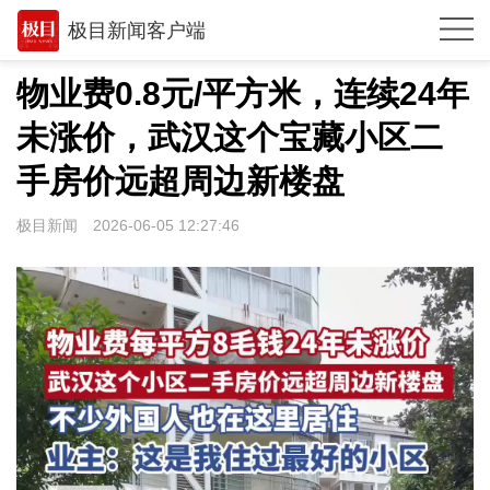
极目新闻客户端
推荐
物业费0.8元/平方米，连续24年
观点
未涨价，武汉这个宝藏小区二
时政
手房价远超周边新楼盘
湖北
极目新闻
2026-06-05 12:27:46
武汉
世相
环球
专题
极客圈
经济