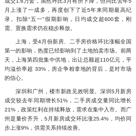
成交1.6万套，虽然环比3月有所下降，但同比去年5
月上涨了一成多，再度创下了近5年来同期最高纪
城建
录。扣除“五一”假期影响，日均成交超600套，刚
科教
需、置换需求仍在稳步释放。
健康
上海，受4月份新房、二手房价格环比涨幅全国
悠游
第一的影响，热度已经影响到了土地拍卖市场。前两
天，上海第四批集中供地，出让总额超110亿元，平
相亲
均溢价率超 33%，房企争相拿地的背后，是对市场
汽车
的信心。
房产
深圳和广州，楼市新政见效明显。深圳5月新房
消费
成交较去年同期增长51%，二手房成交量同比增长
21%，政策红利在持续释放，需求在集中入市。而广
创意
州是量价齐升，5月新房成交环比涨25.4%，均价同
文化
步上涨9%，供需关系持续改善。
体育