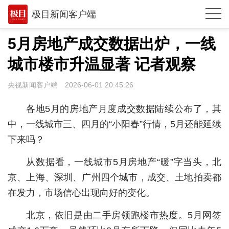
极目新闻客户端
推荐
5月房地产成交数据出炉，一线
观点
城市楼市升温显著 记者观察
时政
央视新闻客户端
2026-06-01 20:45:26
湖北
各地5月的房地产月度成交数据陆续公布了，其
武汉
中，一线城市三、四月的“小阳春”行情，5月还能延续
下来吗？
世相
从数据看，一线城市5月房地产“暖”字当头，北
环球
京、上海、深圳、广州四个城市，成交、土地拍卖都
专题
在发力，市场信心出现向好的变化。
极客圈
北京，依旧是由二手房领跑楼市热度。5月网签
经济