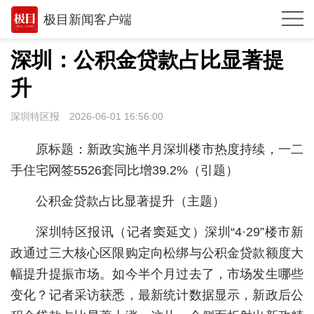
极目新闻客户端
推荐
深圳：公积金贷款占比显著提
观点
升
时政
深圳特区报
2026-06-01 16:56:00
湖北
原标题：新政实施半月深圳楼市热度持续，一二
武汉
手住宅网签5526套同比增39.2%（引题）
世相
公积金贷款占比显著提升（主题）
环球
深圳特区报讯（记者窦延文）深圳“4·29”楼市新
政通过三大核心区限购定向松绑与公积金贷款额度大
专题
幅提升提振市场。如今半个月过去了，市场发生哪些
极客圈
变化？记者采访获悉，最新统计数据显示，新政后公
经济