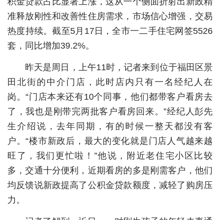
积金贷款占比显著上涨，这从一个侧面折射出新政精
准释放刚性和改善性住房需求，市场信心增强，交易
城建
热度持续。截至5月17日，全市一二手住宅网签5526
科教
套，同比增加39.2%。
健康
昨天是周日，上午11时，记者来到位于福田区景
悠游
田北街的中介门店，此时店内只有一名经纪人在
岗。“门店本来还有10个同事，他们都带客户看房去
相亲
了，我也是刚带完两批客户看房回来。”经纪人彭先
汽车
生介绍说，去年同期，有的时候一整天都没有客
房产
户。“楼市新政后，最大的变化就是门店人气越来越
旺了，我们更忙啦！”他说，附近老住宅小区比较
消费
多，交通十分便利，近期看房的多是刚需客户，他们
创意
均反馈说新政提高了公积金贷款额度，减轻了购房压
文化
力。
体育