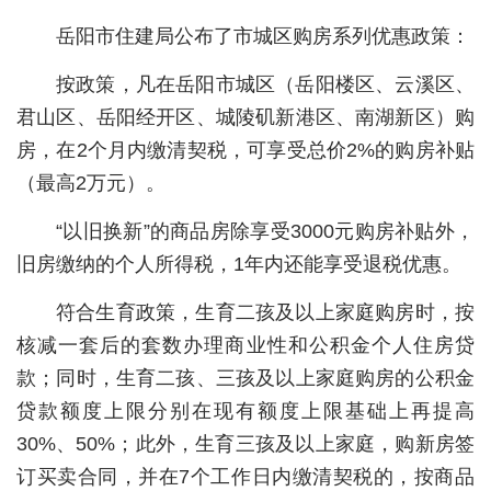
岳阳市住建局公布了市城区购房系列优惠政策：
城建
按政策，凡在岳阳市城区（岳阳楼区、云溪区、
科教
君山区、岳阳经开区、城陵矶新港区、南湖新区）购
健康
房，在2个月内缴清契税，可享受总价2%的购房补贴
悠游
（最高2万元）。
相亲
“以旧换新”的商品房除享受3000元购房补贴外，
旧房缴纳的个人所得税，1年内还能享受退税优惠。
汽车
房产
符合生育政策，生育二孩及以上家庭购房时，按
核减一套后的套数办理商业性和公积金个人住房贷
消费
款；同时，生育二孩、三孩及以上家庭购房的公积金
创意
贷款额度上限分别在现有额度上限基础上再提高
30%、50%；此外，生育三孩及以上家庭，购新房签
文化
订买卖合同，并在7个工作日内缴清契税的，按商品
体育