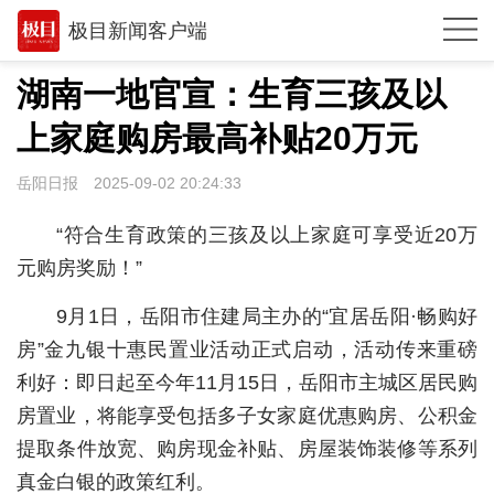
极目新闻客户端
推荐
湖南一地官宣：生育三孩及以
观点
上家庭购房最高补贴20万元
时政
岳阳日报
2025-09-02 20:24:33
湖北
“符合生育政策的三孩及以上家庭可享受近20万
武汉
元购房奖励！”
世相
9月1日，岳阳市住建局主办的“宜居岳阳·畅购好
房”金九银十惠民置业活动正式启动，活动传来重磅
环球
利好：即日起至今年11月15日，岳阳市主城区居民购
专题
房置业，将能享受包括多子女家庭优惠购房、公积金
极客圈
提取条件放宽、购房现金补贴、房屋装饰装修等系列
真金白银的政策红利。
经济