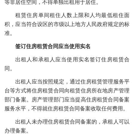
等非居住空间，不得单独出租用于居住。
城建
租赁住房单间租住人数上限和人均最低租住面
科教
积，应当符合设区的市级以上地方人民政府规定的标
准。
健康
签订住房租赁合同应当使用实名
悠游
出租人和承租人应当使用实名签订住房租赁合
相亲
同。
汽车
出租人应当按照规定，通过住房租赁管理服务平
房产
台等方式将住房租赁合同向租赁住房所在地房产管理
消费
部门备案。房产管理部门应当提高住房租赁合同备案
服务水平，不得就住房租赁合同备案收取任何费用。
创意
文化
出租人未办理住房租赁合同备案的，承租人可以
办理备案。
体育