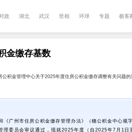
时政
湖北
武汉
世相
环球
专题
极客
健康
悠游
相亲
汽车
房产
消费
创意
公积金缴存基数
影像
帅作文
International
职教院
酒道
房公积金管理中心关于2025年度住房公积金缴存调整有关问题的
和《广州市住房公积金缴存管理办法》（穗公积金中心规字〔
委员会审议通过，现就2025年度（自2025年7月1日至