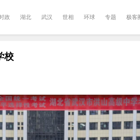
时政
湖北
武汉
世相
环球
专题
极客
健康
悠游
相亲
汽车
房产
消费
创意
学校
影像
帅作文
International
职教院
酒道