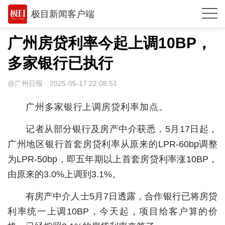
极目新闻客户端
推荐
广州房贷利率今起上调10BP，
观点
多家银行已执行
时政
@广州日报
2025-05-17 22:08:51
湖北
广州多家银行上调房贷利率加点。
武汉
记者从部分银行及房产中介获悉，5月17日起，
世相
广州地区银行首套房贷利率从原来的LPR-60bp调整
为LPR-50bp，即五年期以上首套房贷利率涨10BP，
环球
由原来的3.0%上调到3.1%。
专题
有房产中介人士5月7日透露，合作银行已将房贷
极客圈
利率统一上调10BP，今天起，项目给客户算的价
经济