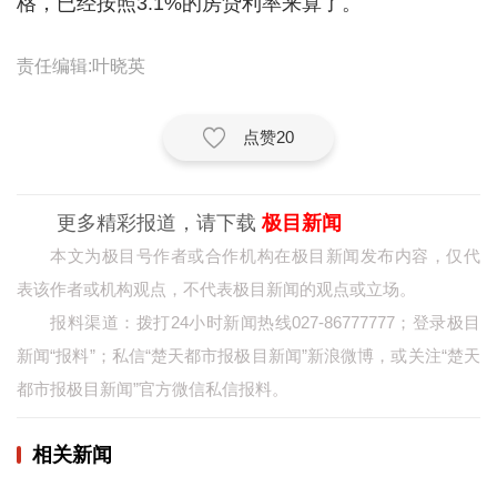
格，已经按照3.1%的房贷利率来算了。
城建
责任编辑:叶晓英
科教
健康
点赞
20
悠游
相亲
更多精彩报道，请下载
极目新闻
本文为极目号作者或合作机构在极目新闻发布内容，仅代
汽车
表该作者或机构观点，不代表极目新闻的观点或立场。
房产
报料渠道：拨打24小时新闻热线027-86777777；登录极目
新闻“报料”；私信“楚天都市报极目新闻”新浪微博，或关注“楚天
消费
都市报极目新闻”官方微信私信报料。
创意
文化
相关新闻
体育