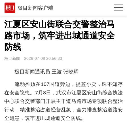
极目新闻客户端
推荐
江夏区安山街联合交警整治马
体育
路市场，筑牢进出城通道安全
观点
防线
时政
极目新闻
2026-07-08 20:56:33
湖北
极目新闻通讯员 王波 张晓辉
武汉
流动摊贩在107国道旁边，提篮小卖，殊不知存
世相
在安全隐患。7月8日，武汉市江夏区安山街综合执法
中心联合交警部门开展主干道马路市场专项联合整治
环球
行动，精准整治占道经营乱象，全力排查整治道路安
专题
全隐患，筑牢进出城通道安全防线。
极客圈