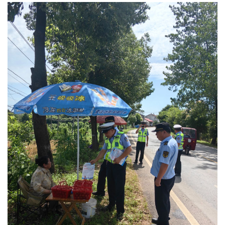
经济
城建
科教
健康
悠游
相亲
汽车
房产
消费
创意
文化