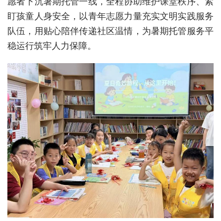
愿者下沉暑期托管一线，全程协助维护课堂秩序、紧
盯孩童人身安全，以青年志愿力量充实文明实践服务
经济
队伍，用贴心陪伴传递社区温情，为暑期托管服务平
城建
稳运行筑牢人力保障。
科教
健康
悠游
相亲
汽车
房产
消费
创意
文化