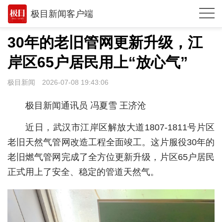
极目新闻客户端
推荐
30年的老旧管网更新升级，江
体育
岸区65户居民用上“放心气”
观点
极目新闻
2026-07-08 19:43:06
时政
极目新闻通讯员 冯夏雪 王济沧
湖北
近日，武汉市江岸区解放大道1807-1811号片区
武汉
老旧天然气管网改造工程全面竣工。这片服役30年的
老旧燃气管网完成了全方位更新升级，片区65户居民
世相
正式用上了安全、稳定的管道天然气。
环球
专题
极客圈