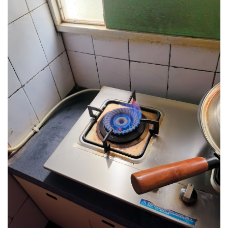
经济
城建
科教
健康
悠游
相亲
汽车
房产
消费
创意
文化