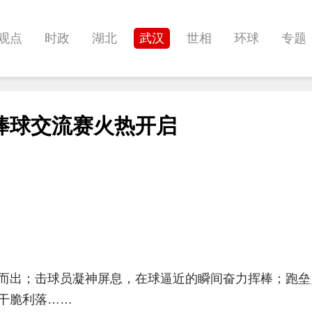
观点
时政
湖北
武汉
世相
环球
专题
科教
健康
悠游
相亲
汽车
房产
消费
棒球交流赛火热开启
影像
帅作文
International
职教院
酒道
而出；击球员凝神屏息，在球逼近的瞬间奋力挥棒；跑垒
干脆利落……