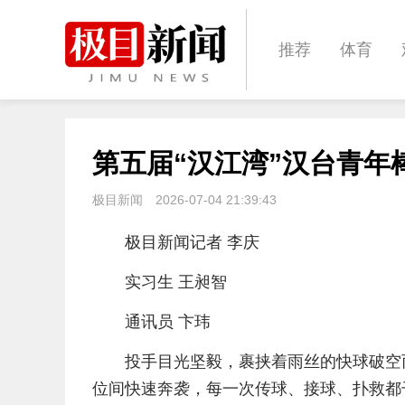
推荐
体育
经济
城建
第五届“汉江湾”汉台青年
文化
娱乐
极目新闻
2026-07-04 21:39:43
极目新闻记者 李庆
实习生 王昶智
通讯员 卞玮
投手目光坚毅，裹挟着雨丝的快球破空
位间快速奔袭，每一次传球、接球、扑救都