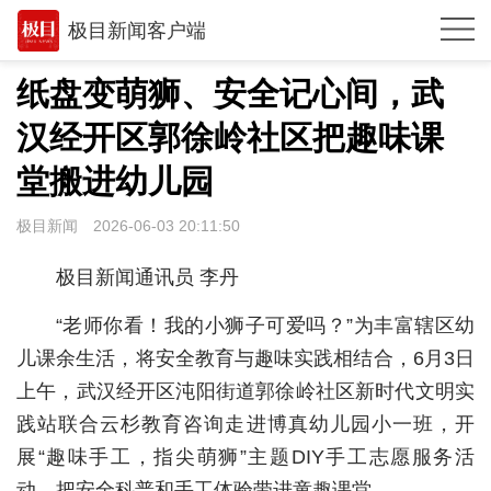
极目新闻客户端
推荐
纸盘变萌狮、安全记心间，武
观点
汉经开区郭徐岭社区把趣味课
时政
堂搬进幼儿园
湖北
极目新闻
2026-06-03 20:11:50
武汉
极目新闻通讯员 李丹
世相
“老师你看！我的小狮子可爱吗？”为丰富辖区幼
环球
儿课余生活，将安全教育与趣味实践相结合，6月3日
上午，武汉经开区沌阳街道郭徐岭社区新时代文明实
专题
践站联合云杉教育咨询走进博真幼儿园小一班，开
极客圈
展“趣味手工，指尖萌狮”主题DIY手工志愿服务活
经济
动，把安全科普和手工体验带进童趣课堂。