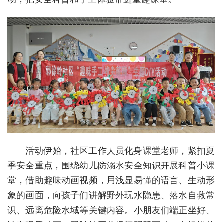
城建
科教
健康
悠游
相亲
汽车
房产
活动伊始，社区工作人员化身课堂老师，紧扣夏
消费
季安全重点，围绕幼儿防溺水安全知识开展科普小课
堂，借助趣味动画视频，用浅显易懂的语言、生动形
创意
象的画面，向孩子们讲解野外玩水隐患、落水自救常
文化
识、远离危险水域等关键内容。小朋友们端正坐好、
体育