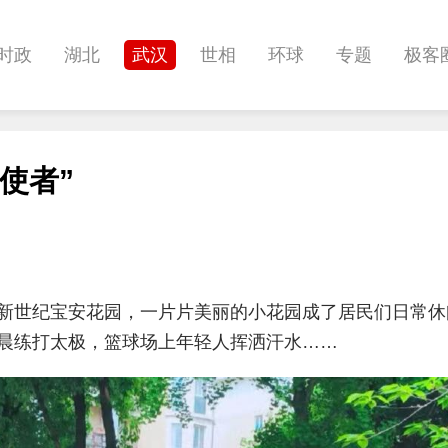
时政
湖北
武汉
世相
环球
专题
极客
健康
悠游
相亲
汽车
房产
消费
创意
使者”
影像
帅作文
International
职教院
酒道
新世纪宝安花园，一片片美丽的小花园成了居民们日常休
晨练打太极，篮球场上年轻人挥洒汗水……