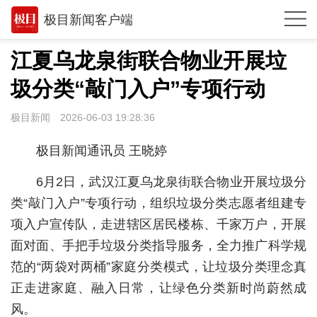
极目新闻客户端
推荐
江夏乌龙泉街联合物业开展垃
观点
圾分类“敲门入户”专项行动
时政
极目新闻
2026-06-03 19:28:36
湖北
极目新闻通讯员 王晓婷
武汉
6月2日，武汉江夏乌龙泉街联合物业开展垃圾分
世相
类“敲门入户”专项行动，组织垃圾分类志愿者组建专
项入户宣传队，走进辖区居民楼栋、千家万户，开展
环球
面对面、手把手垃圾分类指导服务，全力推广科学规
专题
范的“两袋对两桶”家庭分类模式，让垃圾分类理念真
极客圈
正走进家庭、融入日常，让绿色分类新时尚蔚然成
风。
经济