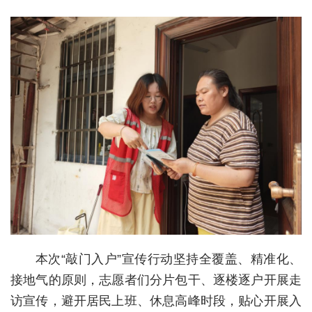
城建
科教
健康
悠游
相亲
汽车
房产
消费
创意
本次“敲门入户”宣传行动坚持全覆盖、精准化、
接地气的原则，志愿者们分片包干、逐楼逐户开展走
文化
访宣传，避开居民上班、休息高峰时段，贴心开展入
体育