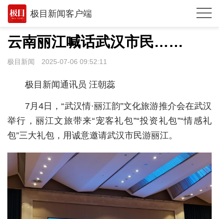
极目新闻客户端
推荐
云南丽江喊话武汉市民……
观点
极目新闻
2025-07-06 09:52:11
时政
极目新闻通讯员 汪朝蕊
湖北
7月4日，“武汉情·丽江韵”文化旅游推介会在武汉
武汉
举行，丽江文旅带来“宠客礼包”“投资礼包”“情感礼
包”三大礼包，用诚意邀请武汉市民游丽江。
世相
环球
专题
极客圈
经济