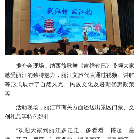
城建
科教
健康
悠游
相亲
推介会现场，纳西族歌舞《吉祥勒巴》带领大家
汽车
感受丽江的独特魅力，丽江文旅代表通过视频、讲解
等形式展示了自然风光、民族文化及暑期优惠政策
房产
等。
消费
活动现场，丽江市有关方面还送出景区门票、文
创意
创礼品等特色好礼。
文化
“欢迎大家到丽江多走走、多看看，搭起一座
体育