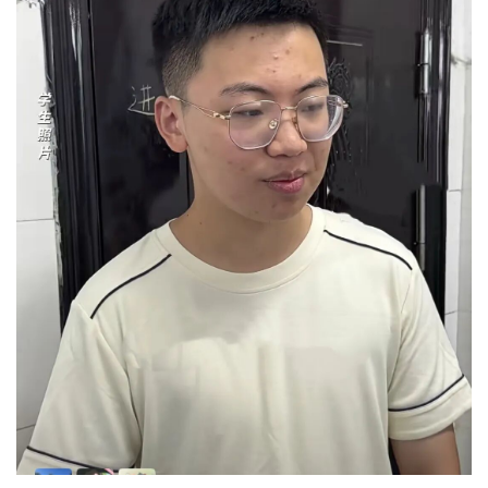
经济
城建
科教
健康
悠游
相亲
汽车
房产
消费
创意
文化