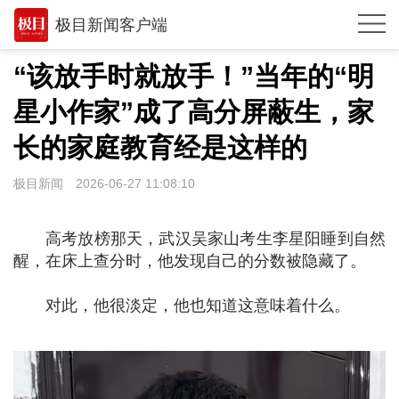
极目新闻客户端
推荐
“该放手时就放手！”当年的“明
体育
星小作家”成了高分屏蔽生，家
观点
长的家庭教育经是这样的
时政
极目新闻
2026-06-27 11:08:10
湖北
高考放榜那天，武汉吴家山考生李星阳睡到自然
武汉
醒，在床上查分时，他发现自己的分数被隐藏了。
世相
对此，他很淡定，他也知道这意味着什么。
环球
专题
极客圈