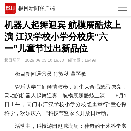
极目新闻客户端
推荐
机器人起舞迎宾 航模展酷炫上
观点
演 江汉学校小学分校庆“六
时政
一”儿童节过出新品位
湖北
极目新闻
2026-06-03 10:16:53
阅读量：
15499
武汉
极目新闻通讯员 肖敦秋 董琴敏
世相
管乐队学生们倾情演奏，师生大合唱激昂嘹亮，
环球
灵动的机器人起舞迎宾，航模展翅酷炫上演……6月1
日上午，天门市江汉学校小学分校隆重举行“童心探
专题
科学，欢乐庆六一”科技节暨家长开放日活动。
极客圈
活动中，科技游园趣味满满：神奇的干冰科学实
经济