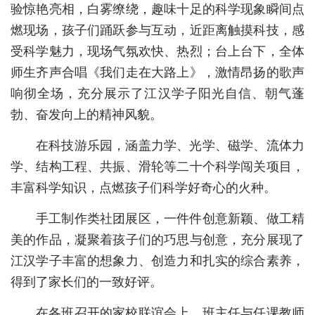
验惊艳亮相，白雾缭绕，趣味十足的科学现象瞬间点
城建
燃现场，孩子们踊跃参与互动，近距离触摸科技，感
受科学魅力，现场气氛欢快、热烈；台上台下，全体
科教
师生齐声合唱《我们走在大路上》，激情昂扬的歌声
健康
响彻全场，充分展示了江汉学子阳光自信、朝气蓬
悠游
勃、奋发向上的精神风貌。
相亲
在科技游乐园，涵盖力学、光学、磁学、流体力
学、结构工程、共振、滑轮等二十个科学闯关项目，
汽车
丰富科学知识，点燃孩子们科学好奇心的火种。
房产
手工制作类社团展区，一件件创意新颖、做工精
消费
美的作品，凝聚着孩子们的巧思与创意，充分展现了
创意
江汉学子丰富的想象力、创造力和扎实的综合素养，
得到了家长们的一致好评。
文化
在各班召开的家校联谊会上，班主任与任课教师
体育