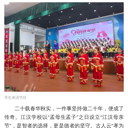
城建
科教
健康
悠游
相亲
汽车
房产
消费
学生表演节目
创意
二十载春华秋实，一件事坚持做二十年，便成了
文化
传奇。江汉学校以“孟母生孟子”之日设立“江汉母亲
节”，是智者的选择，更是德者的坚守。古人云“孝为
体育