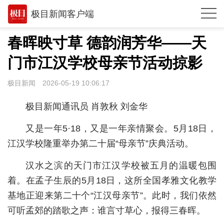
极目新闻客户端
推荐
春晖映寸草 德韵润芳华——天
观点
门市江汉学校母亲节活动掠影
时政
极目新闻
2026-05-19 10:06:17
湖北
极目新闻通讯员 肖敦秋 刘金华
武汉
又是一年5·18，又是一年亲情聚会。5月18日，
世相
江汉学校隆重举办第二十届“母亲节”庆典活动。
环球
汉水之滨的天门市江汉学校被五月的温暖包围
着。在孟子生辰的5月18日，这所全国孝雅文化教学
专题
基地正迎来第二十个“江汉母亲节”。此时，我们依然
极客圈
可听孟郊的踏歌之声：谁言寸草心，报得三春晖。
经济