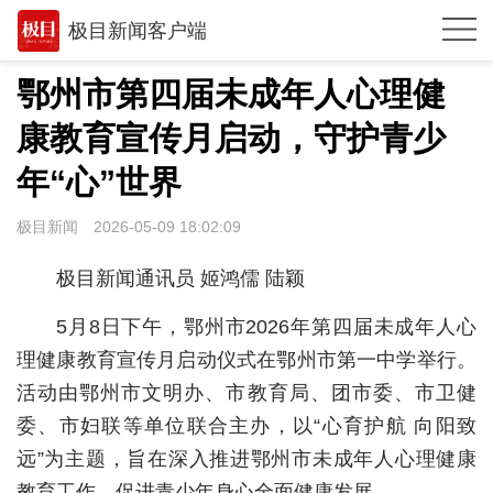
极目新闻客户端
推荐
鄂州市第四届未成年人心理健
观点
康教育宣传月启动，守护青少
时政
年“心”世界
湖北
极目新闻
2026-05-09 18:02:09
武汉
极目新闻通讯员 姬鸿儒 陆颖
世相
5月8日下午，鄂州市2026年第四届未成年人心
环球
理健康教育宣传月启动仪式在鄂州市第一中学举行。
活动由鄂州市文明办、市教育局、团市委、市卫健
专题
委、市妇联等单位联合主办，以“心育护航 向阳致
极客圈
远”为主题，旨在深入推进鄂州市未成年人心理健康
经济
教育工作，促进青少年身心全面健康发展。