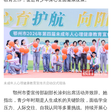
城建
科教
健康
悠游
相亲
汽车
房产
消费
未成年人心理健康教育宣传月启动仪式现场
创意
鄂州市委宣传部副部长涂剑出席活动并致辞。她
指出，青少年时期是人生成长的关键阶段，面临学业
文化
压力、人际交往、自我认同等多重挑战。持续开展心
体育