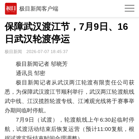
极目新闻客户端
推荐
保障武汉渡江节，7月9日、16
体育
日武汉轮渡停运
观点
极目新闻
2026-07-07 18:45:37
时政
极目新闻记者 邬晓芳
通讯员 邹密
湖北
极目新闻记者从武汉两江轮渡有限责任公司获
武汉
悉，为保障武汉渡江节顺利举行，武汉两江轮渡航线
世相
武中线、江汉揽胜轮渡专线、江滩观光线将于赛事举
办期间临时停航。
环球
7月9日（试渡），轮渡航线上午6:30起临时停
专题
航，试渡活动结束后恢复运营（预计11:00复航，根
极客圈
据试渡实际结束时间合理调整）