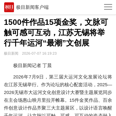
极目新闻客户端
推荐
1500件作品15项金奖，文脉可
体育
触可感可互动，江苏无锡将举
观点
行千年运河“最潮”文创展
时政
极目新闻
2026-07-07 16:19:23
湖北
极目新闻记者 丁晨
武汉
2026年7月9日，第三届大运河文化发展论坛将
世相
在江苏无锡举行。作为论坛的核心配套活动，2025—
2026无锡市大运河文化创意设计大赛暨主题展览同步
环球
在主会场惠山映月里拉开帷幕。15件金奖作品、百余
专题
件创意设计作品齐聚三大主题展区，以设计语言唤醒
极客圈
千年运河，让文脉以可触、可感、可互动的姿态融入