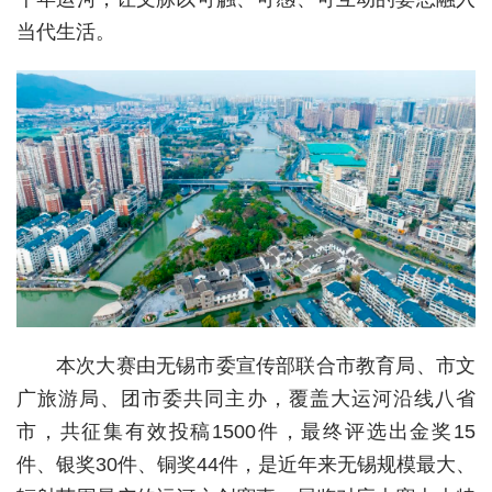
当代生活。
经济
城建
科教
健康
悠游
相亲
汽车
房产
本次大赛由无锡市委宣传部联合市教育局、市文
广旅游局、团市委共同主办，覆盖大运河沿线八省
消费
市，共征集有效投稿1500件，最终评选出金奖15
创意
件、银奖30件、铜奖44件，是近年来无锡规模最大、
文化