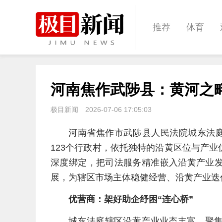
推荐
体育
经济
城建
河南焦作武陟县：黄河之畔
文化
娱乐
极目新闻
2026-07-06 17:05:03
河南省焦作市武陟县人民法院城东法
123个行政村，依托独特的沿黄区位与产
深度绑定，把司法服务精准嵌入沿黄产业
展，为辖区市场主体稳健经营、沿黄产业迭
优营商：架好助企纾困“连心桥”
城东法庭辖区沿黄产业业态丰富，聚