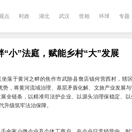
观点
时政
湖北
武汉
世相
环球
专题
科教
健康
悠游
相亲
汽车
房产
消费
“小”法庭，赋能乡村“大”发展
影像
帅作文
International
职教院
酒道
庭坐落于黄河之畔的焦作市武陟县詹店镇何营西村，辖区
业优势，将黄河流域治理、基层矛盾化解、文旅产业发展
发展全链条，以精准司法护企业、以源头治理保稳定、以
代升级筑牢法治保障。
集千余家小微企业及个体工商户，在企业日常经营中，时