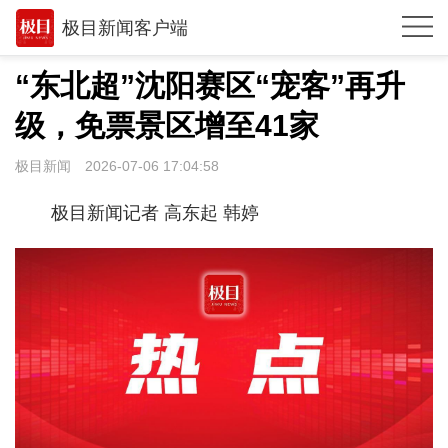
极目新闻客户端
推荐
“东北超”沈阳赛区“宠客”再升
体育
级，免票景区增至41家
观点
极目新闻
2026-07-06 17:04:58
时政
极目新闻记者 高东起 韩婷
湖北
武汉
世相
环球
专题
极客圈