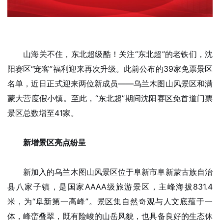
经济
城建
山海关不住，东北超级酷！关注“东北超
”
的老铁们，沈
科教
阳赛区“宠客”福利迎来再次升级。此前公布的39家免票景区
健康
名单，近日正式迎来两位新成员——乌兰木图山风景区和满
蒙大营度假小镇。至此，“东北超”期间沈阳赛区免首道门票
悠游
景区总数增至41家。
相亲
汽车
新增景区亮点纷呈
房产
新加入的乌兰木图山风景区位于阜新市阜新蒙古族自治
消费
县八家子镇，是国家AAAA级旅游景区，主峰海拔831.4
创意
米，为“阜新第一高峰”。景区集自然奇观与人文底蕴于一
体，峰峦叠翠，既有险峻的山岳风貌，也具备良好的生态休
文化