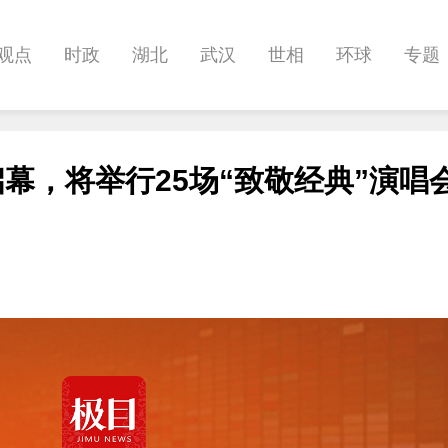
观点
时政
湖北
武汉
世相
环球
专题
科教
健康
悠游
相亲
汽车
房产
消费
启幕，将举行25场“致敬经典”演唱
影像
帅作文
International
职教院
酒道