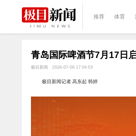
推荐
体育
经济
城建
青岛国际啤酒节7月17日
文化
娱乐
极目新闻
2026-07-06 17:04:53
极目新闻记者 高东起 韩婷